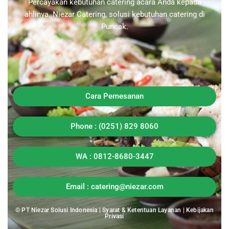
Percayakan kebutuhan catering acara Anda kepada
ahlinya. Niezar Catering, solusi kebutuhan catering di
Puncak.
Cara Pemesanan
Phone : (0251) 829 8060
WA : 0812-8680-3447
Email : catering@niezar.com
© PT Niezar Solusi Indonesia |
Syarat & Ketentuan Layanan
|
Kebijakan
Privasi