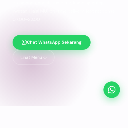
prasmanan, snack, tumpeng, kambing guling,
liwetan. Halal MUI, on-time delivery, fast response
07.00–22.00.
Chat WhatsApp Sekarang
Lihat Menu ↓