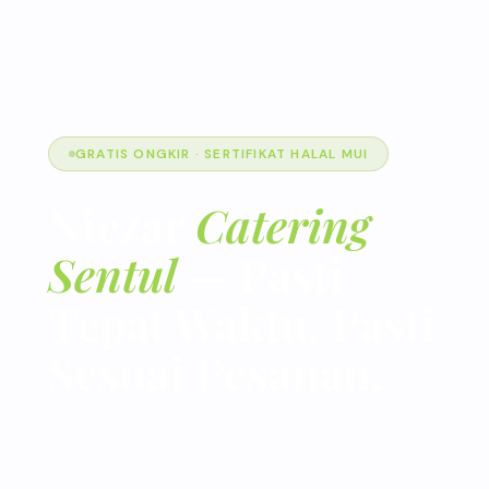
GRATIS ONGKIR · SERTIFIKAT HALAL MUI
Niezar
Catering
Sentul
— Pasti
Tepat Waktu, Pasti
Sesuai Pesanan.
Dipercaya sejak 2013. Catering villa, resort,
gathering & outbound di Sentul — nasi box,